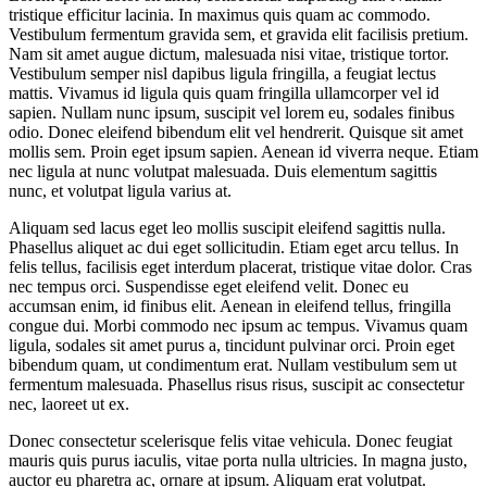
tristique efficitur lacinia. In maximus quis quam ac commodo.
Vestibulum fermentum gravida sem, et gravida elit facilisis pretium.
Nam sit amet augue dictum, malesuada nisi vitae, tristique tortor.
Vestibulum semper nisl dapibus ligula fringilla, a feugiat lectus
mattis. Vivamus id ligula quis quam fringilla ullamcorper vel id
sapien. Nullam nunc ipsum, suscipit vel lorem eu, sodales finibus
odio. Donec eleifend bibendum elit vel hendrerit. Quisque sit amet
mollis sem. Proin eget ipsum sapien. Aenean id viverra neque. Etiam
nec ligula at nunc volutpat malesuada. Duis elementum sagittis
nunc, et volutpat ligula varius at.
Aliquam sed lacus eget leo mollis suscipit eleifend sagittis nulla.
Phasellus aliquet ac dui eget sollicitudin. Etiam eget arcu tellus. In
felis tellus, facilisis eget interdum placerat, tristique vitae dolor. Cras
nec tempus orci. Suspendisse eget eleifend velit. Donec eu
accumsan enim, id finibus elit. Aenean in eleifend tellus, fringilla
congue dui. Morbi commodo nec ipsum ac tempus. Vivamus quam
ligula, sodales sit amet purus a, tincidunt pulvinar orci. Proin eget
bibendum quam, ut condimentum erat. Nullam vestibulum sem ut
fermentum malesuada. Phasellus risus risus, suscipit ac consectetur
nec, laoreet ut ex.
Donec consectetur scelerisque felis vitae vehicula. Donec feugiat
mauris quis purus iaculis, vitae porta nulla ultricies. In magna justo,
auctor eu pharetra ac, ornare at ipsum. Aliquam erat volutpat.