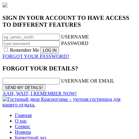
SIGN IN YOUR ACCOUNT TO HAVE ACCESS
TO DIFFERENT FEATURES
USERNAME
PASSWORD
Remember Me
FORGOT YOUR PASSWORD?
FORGOT YOUR DETAILS?
USERNAME OR EMAIL
AAH, WAIT, I REMEMBER NOW!
Главная
О нас
Сервис
Номера
Банкетный зал