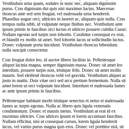
Vestibulum urna quam, sodales in nunc nec, aliquam dignissim
purus. Cras dignissim dui quis nisi maximus luctus. Maecenas
rhoncus ante sed sem feugiat, vel malesuada urna hendrerit.
Phasellus augue orci, ultricies in laoreet ac, aliquam quis nulla. Cras
tempus nulla nibh, id vulputate neque finibus nec. Vestibulum ante
ipsum primis in faucibus orci luctus et ultrices posuere cubilia Curae;
Nullam egestas sed turpis non lobortis. Curabitur consequat ex erat,
et blandit ex mollis sit amet. Sed lobortis lacus ut sollicitudin luctus.
Donec vulputate porta tincidunt. Vestibulum rhoncus bibendum
nulla suscipit consectetur.
Cras feugiat dolor leo, id auctor libero facilisis in. Pellentesque
aliquet lacinia magna, semper dignissim massa. Donec sit amet leo
interdum, posuere turpis non, tristique felis. Donec sit amet mollis
mauris. Sed eleifend rhoncus velit vel gravida. Vestibulum aliquet ac
justo in mattis. Duis vitae orci sed arcu pretium fermentum. Nulla sit
amet lorem ut orci vulputate tincidunt. Interdum et malesuada fames
ac ante ipsum primis in faucibus.
Pellentesque habitant morbi tristique senectus et netus et malesuada
fames ac turpis egestas. Nulla ac libero quis ligula venenatis
condimentum. Donec et mauris metus. Vestibulum at erat id ex
maximus ultricies. Cras ultrices ipsum et lorem accumsan faucibus.
Nullam efficitur, nisi ut consequat cursus, lorem ligula hendrerit
lacus, vel varius purus magna quis eros. Donec vel porttitor nisl, sit