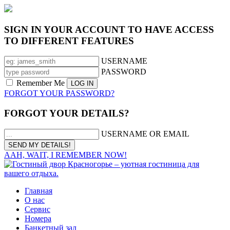
SIGN IN YOUR ACCOUNT TO HAVE ACCESS
TO DIFFERENT FEATURES
USERNAME
PASSWORD
Remember Me
FORGOT YOUR PASSWORD?
FORGOT YOUR DETAILS?
USERNAME OR EMAIL
AAH, WAIT, I REMEMBER NOW!
Главная
О нас
Сервис
Номера
Банкетный зал